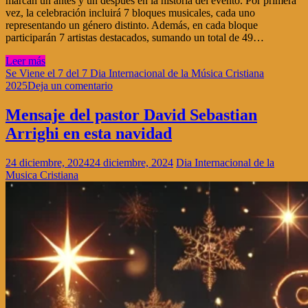
marcan un antes y un después en la historia del evento. Por primera
vez, la celebración incluirá 7 bloques musicales, cada uno
representando un género distinto. Además, en cada bloque
participarán 7 artistas destacados, sumando un total de 49…
Leer más
Se Viene el 7 del 7 Dia Internacional de la Música Cristiana
2025
Deja un comentario
Mensaje del pastor David Sebastian
Arrighi en esta navidad
24 diciembre, 2024
24 diciembre, 2024
Dia Internacional de la
Musica Cristiana