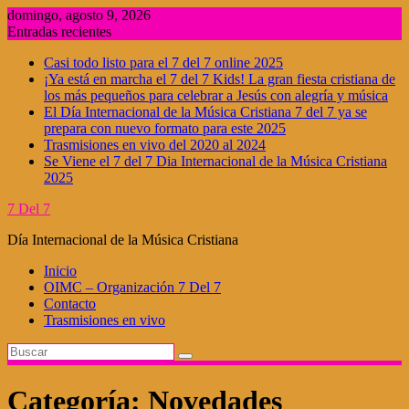
Saltar
domingo, agosto 9, 2026
al
Entradas recientes
contenido
Casi todo listo para el 7 del 7 online 2025
¡Ya está en marcha el 7 del 7 Kids! La gran fiesta cristiana de
los más pequeños para celebrar a Jesús con alegría y música
El Día Internacional de la Música Cristiana 7 del 7 ya se
prepara con nuevo formato para este 2025
Trasmisiones en vivo del 2020 al 2024
Se Viene el 7 del 7 Dia Internacional de la Música Cristiana
2025
7 Del 7
Día Internacional de la Música Cristiana
Inicio
OIMC – Organización 7 Del 7
Contacto
Trasmisiones en vivo
Categoría:
Novedades