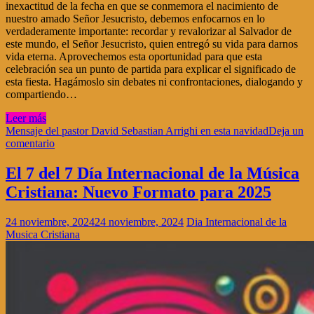
inexactitud de la fecha en que se conmemora el nacimiento de
nuestro amado Señor Jesucristo, debemos enfocarnos en lo
verdaderamente importante: recordar y revalorizar al Salvador de
este mundo, el Señor Jesucristo, quien entregó su vida para darnos
vida eterna. Aprovechemos esta oportunidad para que esta
celebración sea un punto de partida para explicar el significado de
esta fiesta. Hagámoslo sin debates ni confrontaciones, dialogando y
compartiendo…
Leer más
Mensaje del pastor David Sebastian Arrighi en esta navidad
Deja un
comentario
El 7 del 7 Día Internacional de la Música
Cristiana: Nuevo Formato para 2025
24 noviembre, 2024
24 noviembre, 2024
Dia Internacional de la
Musica Cristiana