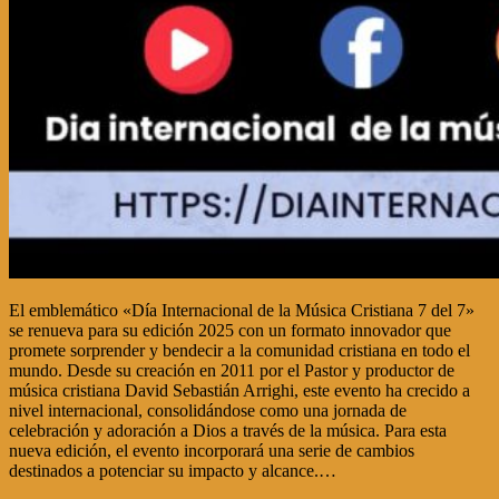
El emblemático «Día Internacional de la Música Cristiana 7 del 7»
se renueva para su edición 2025 con un formato innovador que
promete sorprender y bendecir a la comunidad cristiana en todo el
mundo. Desde su creación en 2011 por el Pastor y productor de
música cristiana David Sebastián Arrighi, este evento ha crecido a
nivel internacional, consolidándose como una jornada de
celebración y adoración a Dios a través de la música. Para esta
nueva edición, el evento incorporará una serie de cambios
destinados a potenciar su impacto y alcance.…