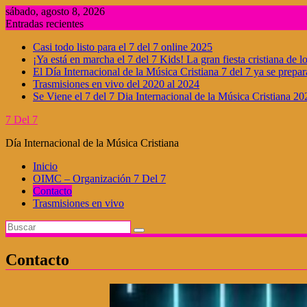
Saltar
sábado, agosto 8, 2026
al
Entradas recientes
contenido
Casi todo listo para el 7 del 7 online 2025
¡Ya está en marcha el 7 del 7 Kids! La gran fiesta cristiana de 
El Día Internacional de la Música Cristiana 7 del 7 ya se prep
Trasmisiones en vivo del 2020 al 2024
Se Viene el 7 del 7 Dia Internacional de la Música Cristiana 20
7 Del 7
Día Internacional de la Música Cristiana
Inicio
OIMC – Organización 7 Del 7
Contacto
Trasmisiones en vivo
Contacto