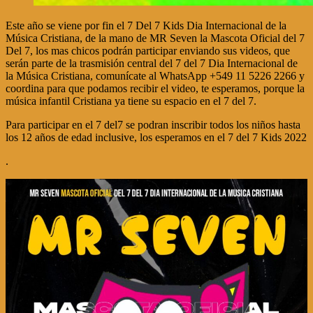
Este año se viene por fin el 7 Del 7 Kids Dia Internacional de la
Música Cristiana, de la mano de MR Seven la Mascota Oficial del 7
Del 7, los mas chicos podrán participar enviando sus videos, que
serán parte de la trasmisión central del 7 del 7 Dia Internacional de
la Música Cristiana, comunícate al WhatsApp +549 11 5226 2266 y
coordina para que podamos recibir el video, te esperamos, porque la
música infantil Cristiana ya tiene su espacio en el 7 del 7.
Para participar en el 7 del7 se podran inscribir todos los niños hasta
los 12 años de edad inclusive, los esperamos en el 7 del 7 Kids 2022
.