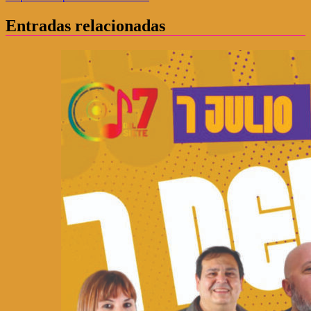
de
entradas
Entradas relacionadas