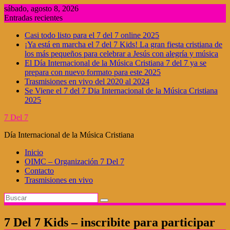
Saltar
sábado, agosto 8, 2026
al
Entradas recientes
contenido
Casi todo listo para el 7 del 7 online 2025
¡Ya está en marcha el 7 del 7 Kids! La gran fiesta cristiana de
los más pequeños para celebrar a Jesús con alegría y música
El Día Internacional de la Música Cristiana 7 del 7 ya se
prepara con nuevo formato para este 2025
Trasmisiones en vivo del 2020 al 2024
Se Viene el 7 del 7 Dia Internacional de la Música Cristiana
2025
7 Del 7
Día Internacional de la Música Cristiana
Inicio
OIMC – Organización 7 Del 7
Contacto
Trasmisiones en vivo
7 Del 7 Kids – inscribite para participar