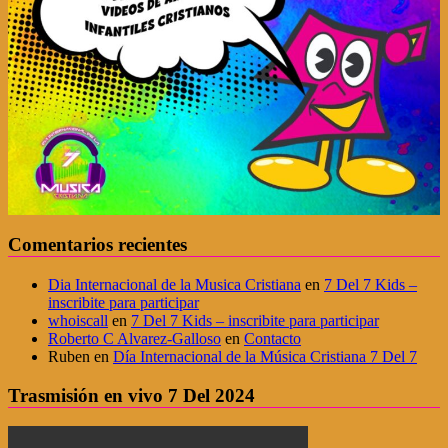
Comentarios recientes
Dia Internacional de la Musica Cristiana
en
7 Del 7 Kids –
inscribite para participar
whoiscall
en
7 Del 7 Kids – inscribite para participar
Roberto C Alvarez-Galloso
en
Contacto
Ruben
en
Día Internacional de la Música Cristiana 7 Del 7
Trasmisión en vivo 7 Del 2024